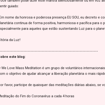
ocê também pode dizer este mantra silenciosamente ou em voz alta
entir guiado:
Em nome da honrosa e poderosa presença EU SOU, eu decreto e co
lanetária continua de forma positiva, harmoniosa e pacífica para o p
specialmente para aqueles que estão sustentando Luz para o planeta
itória da Luz!
----------------------------------------------------------------------
obre este blog:
 We Love Mass Meditation é um grupo de voluntários internaciona
om o objetivo de ajudar alcançar a liberação planetária o mais rápi
or favor, participe de quaisquer das meditações diárias abaixo, se v
editação do Fim do Coronavírus a cada 4 horas