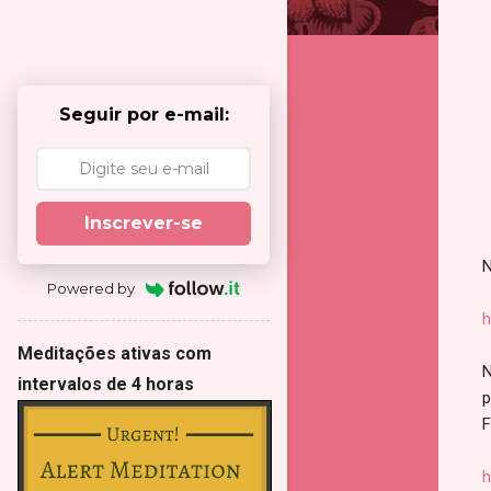
Seguir por e-mail:
Inscrever-se
N
Powered by
h
Meditações ativas com
N
intervalos de 4 horas
p
F
h