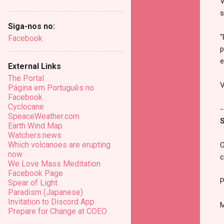
V
s
Siga-nos no:
"
Facebook
p
e
External Links
The Portal
V
Página em Português no
Facebook
Cyclocane
-
SpeaceWeather.com
S
Earth Wind Map
Watchers.news
Which volcanoes are erupting
O
now
c
We Love Mass Meditation
Facebook Page
P
Spear of Light
Paradism (Japanese)
Invitation to Discord App
M
Prepare for Change at COEO