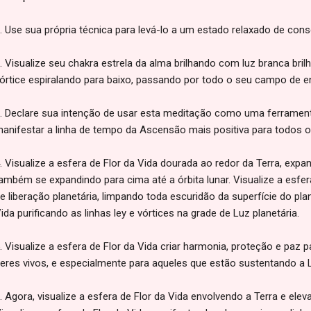
. Use sua própria técnica para levá-lo a um estado relaxado de cons
. Visualize seu chakra estrela da alma brilhando com luz branca bril
órtice espiralando para baixo, passando por todo o seu campo de en
. Declare sua intenção de usar esta meditação como uma ferramenta 
anifestar a linha de tempo da Ascensão mais positiva para todos o
. Visualize a esfera de Flor da Vida dourada ao redor da Terra, expa
ambém se expandindo para cima até a órbita lunar. Visualize a esfe
e liberação planetária, limpando toda escuridão da superfície do plan
ida purificando as linhas ley e vórtices na grade de Luz planetária.
. Visualize a esfera de Flor da Vida criar harmonia, proteção e paz
eres vivos, e especialmente para aqueles que estão sustentando a L
. Agora, visualize a esfera de Flor da Vida envolvendo a Terra e elev