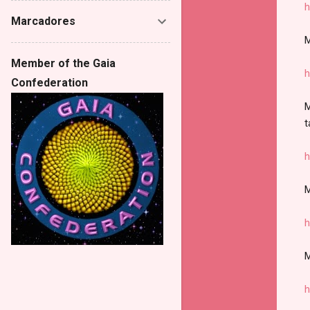
h
Marcadores
M
Member of the Gaia
h
Confederation
M
t
h
M
h
M
h