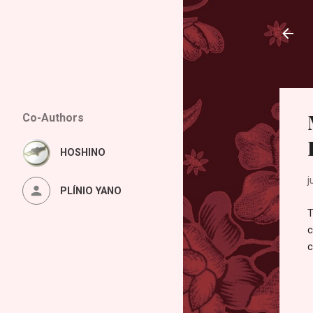
Co-Authors
HOSHINO
j
PLÍNIO YANO
T
c
c