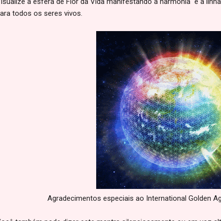
isualize a esfera de Flor da Vida manifestando a harmonia e a lin
ara todos os seres vivos.
Agradecimentos especiais ao International Golden Age