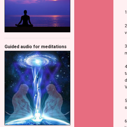
1
2
v
3
Guided audio for meditations
m
4
t
d
V
5
s
6