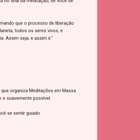
 no final da meditação, se você se
mando que o processo de liberação
laneta, todos os seres vivos, e
. Assim seja, e assim é."
is que organiza Meditações em Massa
do e suavemente possível.
ocê se sentir guiado.