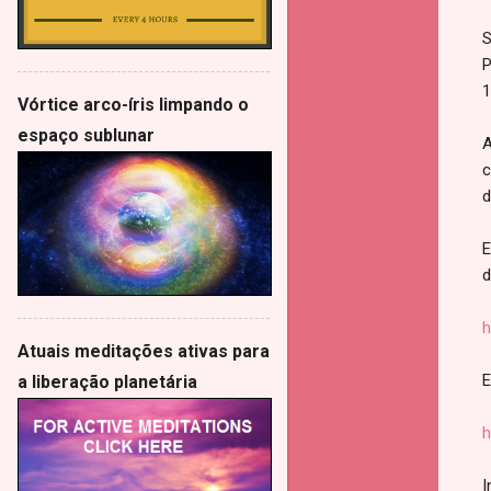
S
P
1
Vórtice arco-íris limpando o
espaço sublunar
A
c
d
E
d
h
Atuais meditações ativas para
E
a liberação planetária
h
I