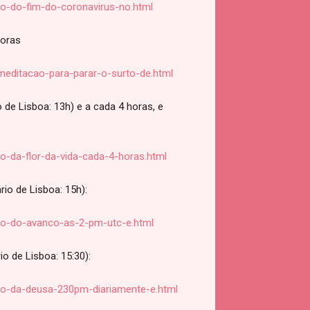
o-do-fim-do-coronavirus-no.html
horas
editacao-para-parar-o-surto-de.html
o de Lisboa: 13h) e a cada 4 horas, e
-da-flor-da-vida-cada-4-horas.html
io de Lisboa: 15h):
ao-do-avanco-as-2-pm-utc-e.html
o de Lisboa: 15:30):
ao-da-deusa-230pm-diariamente-e.html