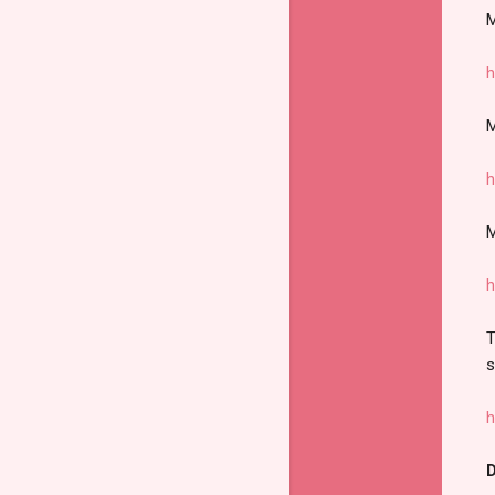
M
h
M
h
M
h
T
s
h
D