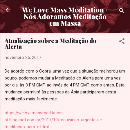
Pular para o conteúdo principal
We Love Mass Meditation /
Nós Adoramos Meditação
em Massa
Atualização sobre a Meditação do
Alerta
novembro 25, 2017
De acordo com o Cobra, uma vez que a situação melhorou um
pouco, podemos mudar a Meditação do Alerta para uma vez
por dia, às 3 PM GMT, ao invés de 4 PM GMT, como antes. Esta
mudança permitirá às pessoas da Ásia participarem desta
meditação mais facilmente.
https://welovemassmeditation-
pt.blogspot.com.br/2017/10/requisicao-urgente-de-
meditacao-para-o.html