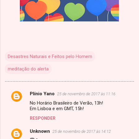
Desastres Naturais e Feitos pelo Homem
meditação do alerta
Plínio Yano
25 de novembro de 2017 às 11:16
C
No Horário Brasileiro de Verão, 13h!
o
Em Lisboa e em GMT, 15h!
m
RESPONDER
e
Unknown
n
25 de novembro de 2017 às 14:12