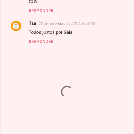
t
😇💪
á
RESPONDER
r
Tsa
25 de novembro de 2017 às 19:56
i
Todos juntos por Gaia!
o
RESPONDER
s