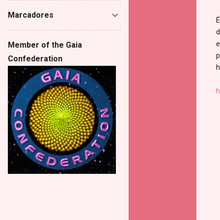
Marcadores
É
d
e
Member of the Gaia
p
Confederation
h
h