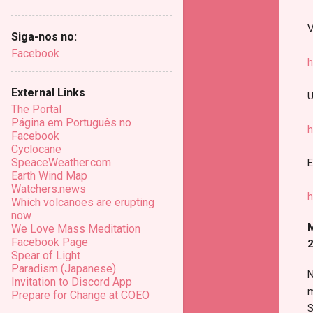
V
Siga-nos no:
Facebook
h
External Links
U
The Portal
Página em Português no
h
Facebook
Cyclocane
SpeaceWeather.com
E
Earth Wind Map
Watchers.news
h
Which volcanoes are erupting
now
M
We Love Mass Meditation
Facebook Page
2
Spear of Light
Paradism (Japanese)
N
Invitation to Discord App
m
Prepare for Change at COEO
S