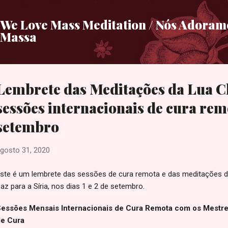
Pular para o conteúdo principal
We Love Mass Meditation / Nós Adora
Massa
Lembrete das Meditações da Lua Ch
sessões internacionais de cura remo
setembro
gosto 31, 2020
ste é um lembrete das sessões de cura remota e das meditações da
az para a Síria, nos dias 1 e 2 de setembro.
essões Mensais Internacionais de Cura Remota com os Mestre
e Cura