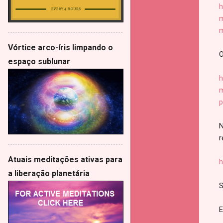
h
m
m
Vórtice arco-íris limpando o
O
espaço sublunar
h
m
p
N
r
Atuais meditações ativas para
h
a liberação planetária
S
E