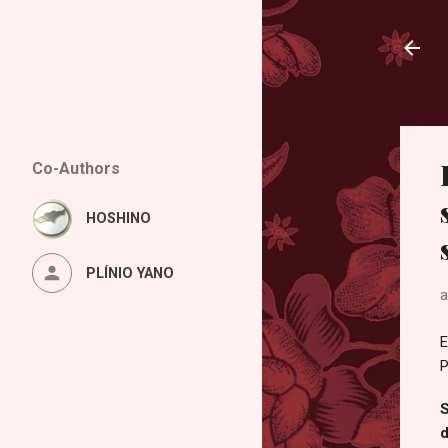
Co-Authors
HOSHINO
PLÍNIO YANO
a
E
P
S
d