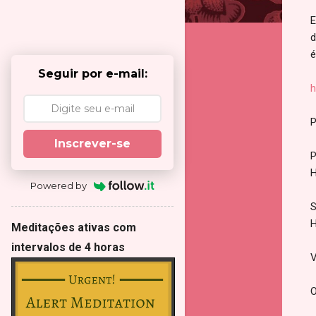
E
d
é
Seguir por e-mail:
h
P
Inscrever-se
P
H
Powered by
S
H
Meditações ativas com
intervalos de 4 horas
V
O