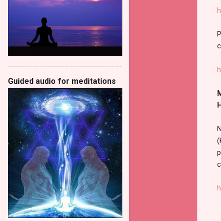
h
P
c
h
Guided audio for meditations
M
H
N
(
p
c
h