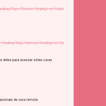
ealing+Rays+Remote+Healing+on+Septe
+Healing+Rays+Remote+Healing+on+Se
e deles para acessar estas curas
acionais de cura remota: