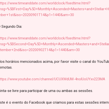
ttps://www.timeanddate.com/worldclock/fixedtime.html?
sg=%5BFirst+Day%5D+Monthly+Ascended+Masters+and+Stellar+H
ber+1st&iso=20200901T14&p1=1440&am=30
 Segundo Dia:
ttps://www.timeanddate.com/worldclock/fixedtime.html?
sg=%5BSecond+Day%5D+Monthly+Ascended+Masters+and+Stellar
tember+2nd&iso=20200902T14&p1=1440&am=30
os horários mencionados acima, por favor visite o canal do YouTub
emotas.
ttps://www.youtube.com/channel/UCUXWdUM-4nolUoUYxv223MA
inta-se livre para participar de uma ou ambas as sessões.
ste é o evento do Facebook que criamos para estas sessões intern