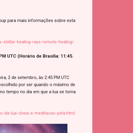
Group para mais informações sobre esta
stellar-healing-rays-remote-healing/
PM UTC (Horário de Brasília: 11:45.
ira, 2 de setembro, às 2:45 PM UTC
oi escolhido por ser quando o máximo de
o tempo no dia em que a lua se torna
o-da-lua-cheia-e-meditacao-pela.html