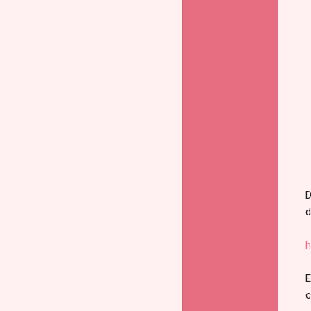
D
d
h
E
c