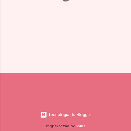
i
o
s
Tecnologia do Blogger
Imagens de tema por
badins