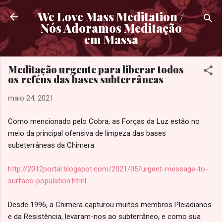
Pular para o conteúdo principal
We Love Mass Meditation /
Nós Adoramos Meditação
em Massa
Meditação urgente para liberar todos
os reféns das bases subterrâneas
maio 24, 2021
Como mencionado pelo Cobra, as Forças da Luz estão no
meio da principal ofensiva de limpeza das bases
subeterrâneas da Chimera.
http://2012portal.blogspot.com/2021/05/urgent-message-to-
surface-population.html
Desde 1996, a Chimera capturou muitos membros Pleiadianos
e da Resistência, levaram-nos ao subterrâneo, e como sua