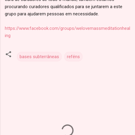
procurando curadores qualificados para se juntarem a este
grupo para ajudarem pessoas em necessidade.
https://www.facebook.com/groups/welovemassmeditationheal
ing
bases subterrâneas
reféns
C
o
m
e
n
t
á
r