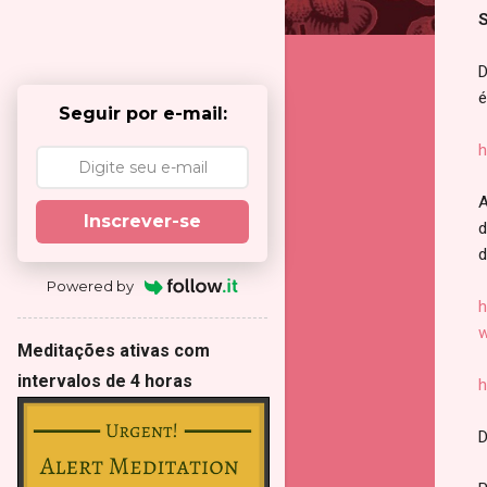
S
D
é
Seguir por e-mail:
h
A
Inscrever-se
d
d
Powered by
h
w
Meditações ativas com
intervalos de 4 horas
h
D