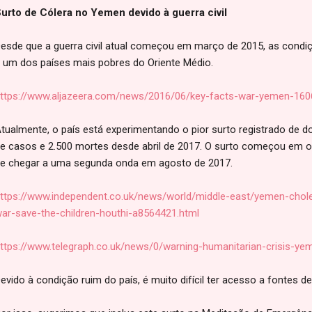
urto de Cólera no Yemen devido à guerra civil
esde que a guerra civil atual começou em março de 2015, as condiç
 um dos países mais pobres do Oriente Médio.
ttps://www.aljazeera.com/news/2016/06/key-facts-war-yemen-16
tualmente, o país está experimentando o pior surto registrado de d
e casos e 2.500 mortes desde abril de 2017. O surto começou em ou
e chegar a uma segunda onda em agosto de 2017.
ttps://www.independent.co.uk/news/world/middle-east/yemen-choler
ar-save-the-children-houthi-a8564421.html
ttps://www.telegraph.co.uk/news/0/warning-humanitarian-crisis-y
evido à condição ruim do país, é muito difícil ter acesso a fontes de