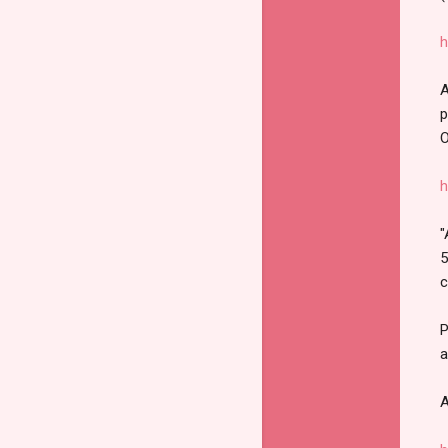
h
A
p
O
h
"
5
c
P
a
A