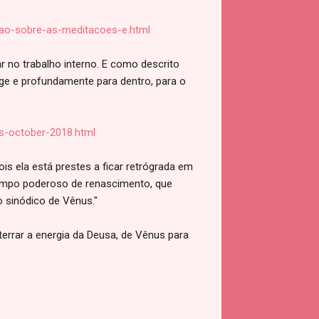
cao-sobre-as-meditacoes-e.html
r no trabalho interno. E como descrito
nge e profundamente para dentro, para o
ts-october-2018.html
ois ela está prestes a ficar retrógrada em
tempo poderoso de renascimento, que
 sinódico de Vênus."
terrar a energia da Deusa, de Vênus para