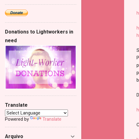
h
h
Donations to Lightworkers in
h
need
S
P
p
p
b
D
Translate
h
Powered by
Translate
C
Arquivo