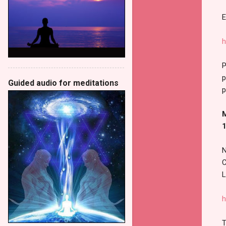
E
h
P
p
Guided audio for meditations
p
M
1
N
C
L
h
T