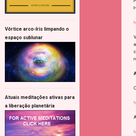
P
H
h
Vórtice arco-íris limpando o
V
espaço sublunar
a
c
r
A
C
Atuais meditações ativas para
h
a liberação planetária
A
h