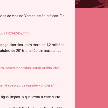
ões de vida no Yemen estão críticas. Ele
0607112342462.html
oença diarreica, com mais de 1,2 milhões
tubro de 2016, e então diminuiu antes
a-cases-hodeidah-saudi-arabia-civil-
emen-faces-surge-number-cholera/
 água limpas, o que levou a este surto.