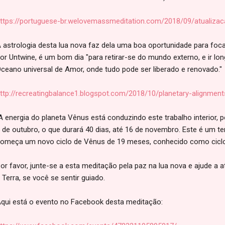
ttps://portuguese-br.welovemassmeditation.com/2018/09/atualiza
 astrologia desta lua nova faz dela uma boa oportunidade para foca
or Untwine, é um bom dia "para retirar-se do mundo externo, e ir lo
ceano universal de Amor, onde tudo pode ser liberado e renovado."
ttp://recreatingbalance1.blogspot.com/2018/10/planetary-alignmen
A energia do planeta Vênus está conduzindo este trabalho interior, p
 de outubro, o que durará 40 dias, até 16 de novembro. Este é um 
omeça um novo ciclo de Vênus de 19 meses, conhecido como ciclo
or favor, junte-se a esta meditação pela paz na lua nova e ajude a a
 Terra, se você se sentir guiado.
qui está o evento no Facebook desta meditação: