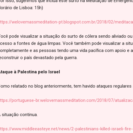
or isso, sugerimos que inclua este surto na Meditação de Emergênci
orário de Lisboa: 15h)
ttps://welovemassmeditation-pt.blogspot.com.br/2018/02/meditac
ocê pode visualizar a situação do surto de cólera sendo aliviado o
cesso a fontes de água limpas. Você também pode visualizar a si
ompletamente e as pessoas tendo uma vida pacífica com apoio e as
econstruir o país devastado pela guerra.
taque à Palestina pelo Israel
omo relatado no blog anteriormente, tem havido ataques regulares à 
ttps://portuguese-br.welovemassmeditation.com/2018/07/atualiza
 situação continua.
ttps://www.middleeasteye.net/news/2-palestinians-killed-israeli-fi