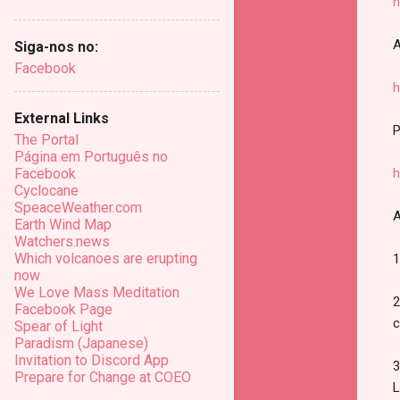
h
A
Siga-nos no:
Facebook
h
External Links
P
The Portal
Página em Português no
h
Facebook
Cyclocane
SpeaceWeather.com
A
Earth Wind Map
Watchers.news
Which volcanoes are erupting
1
now
We Love Mass Meditation
2
Facebook Page
c
Spear of Light
Paradism (Japanese)
Invitation to Discord App
3
Prepare for Change at COEO
L