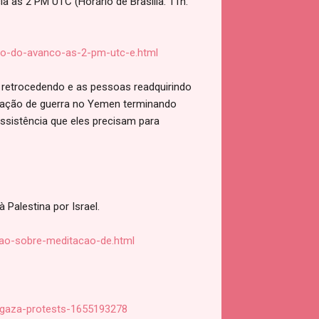
a às 2 PM UTC (Horário de Brasília: 11h.
ao-do-avanco-as-2-pm-utc-e.html
u retrocedendo e as pessoas readquirindo
tuação de guerra no Yemen terminando
sistência que eles precisam para
Palestina por Israel.
cao-sobre-meditacao-de.html
re-gaza-protests-1655193278