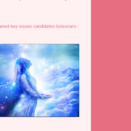
lained-key-issues-candidates-bolsonaro-