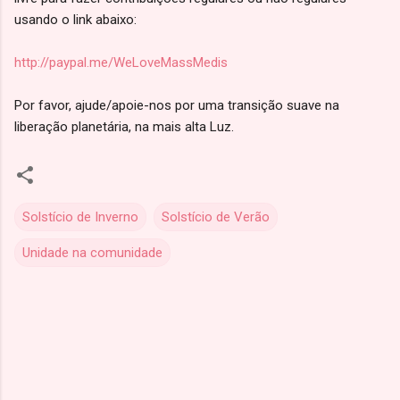
usando o link abaixo:
http://paypal.me/WeLoveMassMedis
Por favor, ajude/apoie-nos por uma transição suave na
liberação planetária, na mais alta Luz.
Solstício de Inverno
Solstício de Verão
Unidade na comunidade
C
o
m
e
n