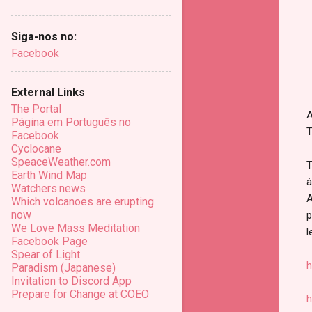
Siga-nos no:
Facebook
External Links
The Portal
A
Página em Português no
T
Facebook
Cyclocane
SpeaceWeather.com
T
Earth Wind Map
à
Watchers.news
A
Which volcanoes are erupting
now
p
We Love Mass Meditation
l
Facebook Page
Spear of Light
h
Paradism (Japanese)
Invitation to Discord App
Prepare for Change at COEO
h