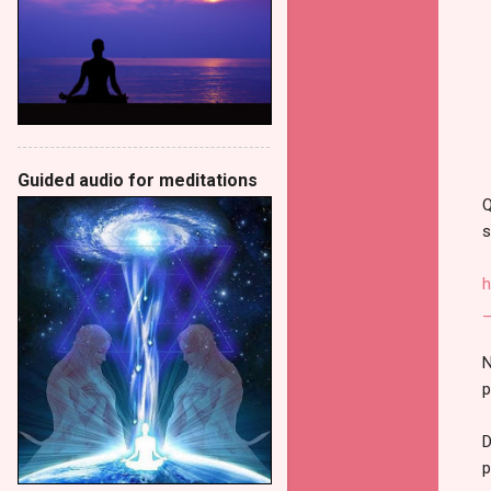
Guided audio for meditations
Q
s
h
_
N
p
D
p