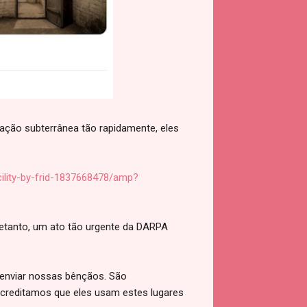
ação subterrânea tão rapidamente, eles
lity-by-frid-1837668478/amp?
retanto, um ato tão urgente da DARPA
 enviar nossas bênçãos. São
 Acreditamos que eles usam estes lugares