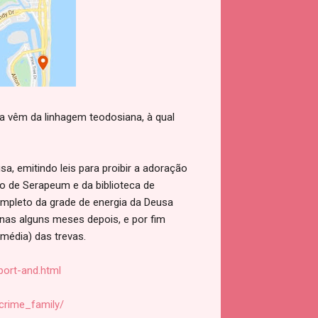
la vêm da linhagem teodosiana, à qual
, emitindo leis para proibir a adoração
o de Serapeum e da biblioteca de
ompleto da grade de energia da Deusa
enas alguns meses depois, e por fim
média) das trevas.
port-and.html
crime_family/