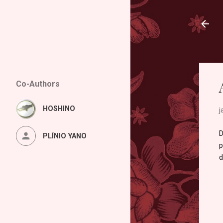
Co-Authors
HOSHINO
j
D
PLÍNIO YANO
p
d