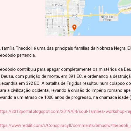
 família Theodoli é uma das principais famílias da Nobreza Negra. E
eodósio pertencia.
eodósio contribuiu para apagar completamente os mistérios da Deusa
 Deusa, com punição de morte, em 391 EC, e ordenando a destruiçã
lexandria em 392 EC. A batalha de Frigidus resultou num colapso c
ara a civilização ocidental, levando à divisão do império romano ap
evando a um atraso de 1000 anos de progresso, na chamada idade (
ttps://2012portal.blogspot.com/2019/04/soul-families-workshop-re
ttps://www.reddit.com/r/ConspiracyII/comments/6mudlw/theodoli_