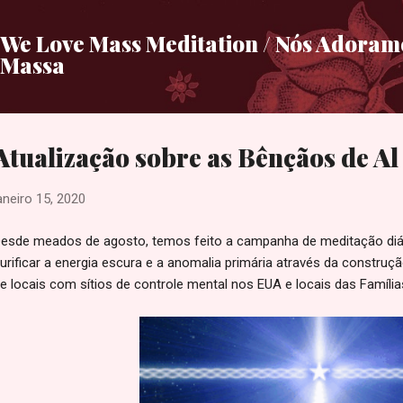
Pular para o conteúdo principal
We Love Mass Meditation / Nós Adora
Massa
Atualização sobre as Bênçãos de Al
aneiro 15, 2020
esde meados de agosto, temos feito a campanha de meditação diári
urificar a energia escura e a anomalia primária através da constr
e locais com sítios de controle mental nos EUA e locais das Famíl