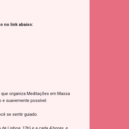
 no link abaixo:
is que organiza Meditações em Massa
do e suavemente possível.
ocê se sentir guiado.
o de Lisboa: 12h) e a cada 4 horas, e