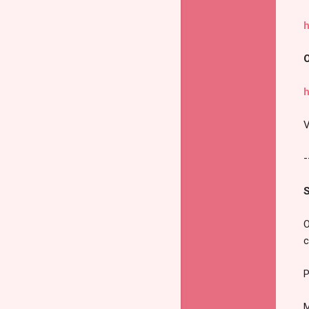
h
O
h
V
-
S
O
c
P
M