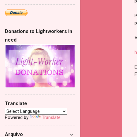
p
P
p
Donations to Lightworkers in
V
need
h
E
F
Translate
Powered by
Translate
Arquivo