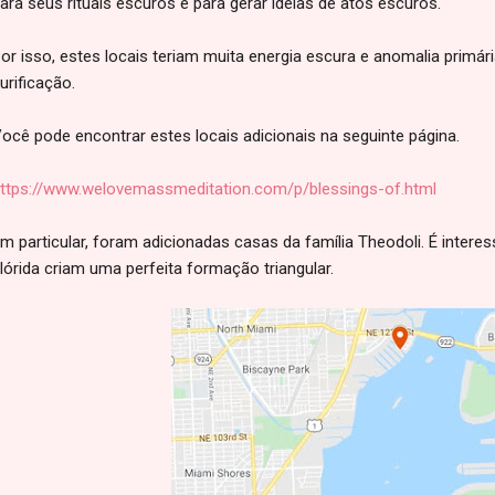
ara seus rituais escuros e para gerar ideias de atos escuros.
or isso, estes locais teriam muita energia escura e anomalia primár
urificação.
ocê pode encontrar estes locais adicionais na seguinte página.
ttps://www.welovemassmeditation.com/p/blessings-of.html
m particular, foram adicionadas casas da família Theodoli. É intere
lórida criam uma perfeita formação triangular.