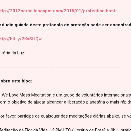
ttp://2012portal.blogspot.com/2015/01/protection.html
 áudio guiado deste protocolo de proteção pode ser encontrado
ttp://bit.ly/2KxSHQw
itória da Luz!
----------------------------------------------------------------------
obre este blog:
 We Love Mass Meditation é um grupo de voluntários internaciona
om o objetivo de ajudar alcançar a liberação planetária o mais rápi
or favor, participe de quaisquer das meditações diárias abaixo, se v
editação da Flor da Vida, 12 PM UTC (Horário de Brasília: 9h. Horári