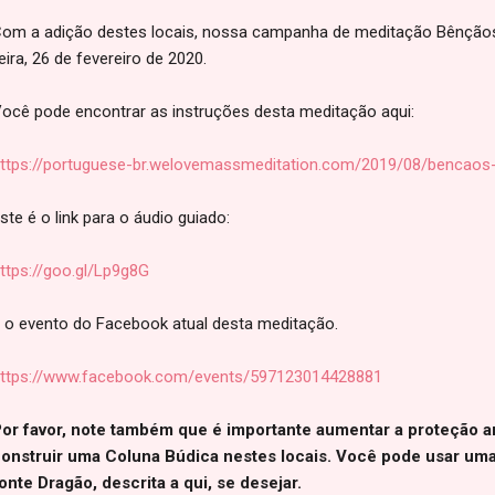
om a adição destes locais, nossa campanha de meditação Bênçãos d
eira, 26 de fevereiro de 2020.
ocê pode encontrar as instruções desta meditação aqui:
ttps://portuguese-br.welovemassmeditation.com/2019/08/bencaos-
ste é o link para o áudio guiado:
ttps://goo.gl/Lp9g8G
 o evento do Facebook atual desta meditação.
ttps://www.facebook.com/events/597123014428881
or favor, note também que é importante aumentar a proteção a
onstruir uma Coluna Búdica nestes locais. Você pode usar uma
onte Dragão, descrita a qui, se desejar.