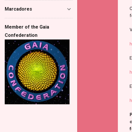
C
Marcadores
f
Member of the Gaia
V
Confederation
h
E
h
E
h
P
c
f