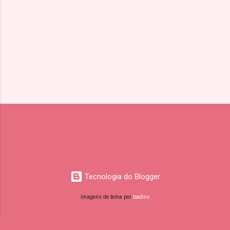
s
Tecnologia do Blogger
Imagens de tema por
badins