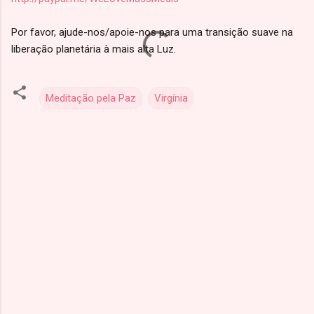
Por favor, ajude-nos/apoie-nos para uma transição suave na
liberação planetária à mais alta Luz.
Meditação pela Paz
Virgínia
C
o
m
e
n
t
á
r
i
o