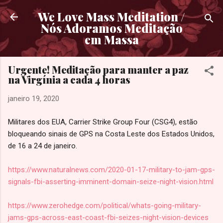
Pular para o conteúdo principal
We Love Mass Meditation /
Nós Adoramos Meditação
em Massa
Urgente! Meditação para manter a paz
na Virgínia a cada 4 horas
janeiro 19, 2020
Militares dos EUA, Carrier Strike Group Four (CSG4), estão
bloqueando sinais de GPS na Costa Leste dos Estados Unidos,
de 16 a 24 de janeiro.
https://www.naturalnews.com/2020-01-17-military-to-jam-gps-
signals-fbi-asserting-imminent-domain-seize-night-vision.html
https://www.zerohedge.com/political/whats-going-military-
jams-gps-across-east-coast-fbi-seizes-night-vision-devices