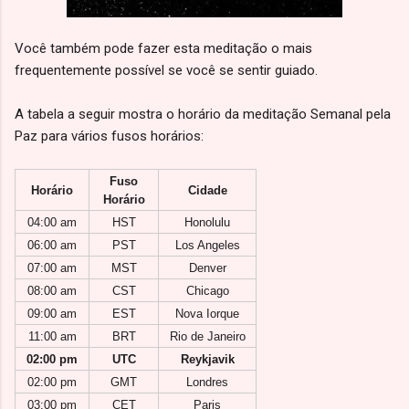
Você também pode fazer esta meditação o mais
frequentemente possível se você se sentir guiado.
A tabela a seguir mostra o horário da meditação Semanal pela
Paz para vários fusos horários:
Fuso
Horário
Cidade
Horário
04:00 am
HST
Honolulu
06:00 am
PST
Los Angeles
07:00 am
MST
Denver
08:00 am
CST
Chicago
09:00 am
EST
Nova Iorque
11:00 am
BRT
Rio de Janeiro
02:00 pm
UTC
Reykjavik
02:00 pm
GMT
Londres
03:00 pm
CET
Paris