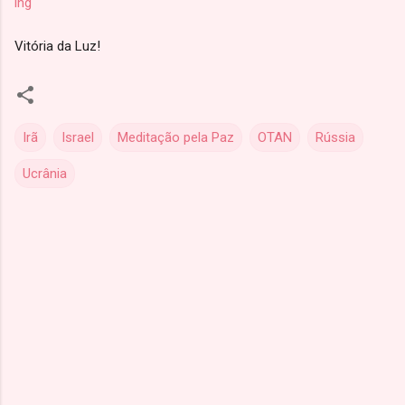
ing
Vitória da Luz!
Irã
Israel
Meditação pela Paz
OTAN
Rússia
Ucrânia
C
o
m
e
n
t
á
r