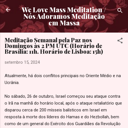
Pular para o conteúdo principal
We Love Mass Meditation /
Nós Adoramos Meditação
em Massa
Meditação Semanal pela Paz nos
Domingos às 2 PM UTC (Horário de
Brasília: 11h. Horário de Lisboa: 15h)
setembro 15, 2024
Atualmente, há dois conflitos principais no Oriente Médio e na
Ucrânia.
No sábado, 26 de outubro, Israel começou seu ataque contra
o Irã na manhã do horário local, após o ataque retaliatório que
disparou cerca de 200 mísseis balísticos em Israel em
resposta à morte dos líderes do Hamas e do Hezbollah, bem
como de um general do Exército dos Guardiães da Revolução