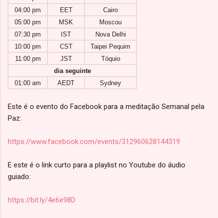
04:00 pm
EET
Cairo
05:00 pm
MSK
Moscou
07:30 pm
IST
Nova Delhi
10:00 pm
CST
Taipei Pequim
11:00 pm
JST
Tóquio
dia seguinte
01:00 am
AEDT
Sydney
Este é o evento do Facebook para a meditação Semanal pela
Paz:
https://www.facebook.com/events/312960628144319
E este é o link curto para a playlist no Youtube do áudio
guiado:
https://bit.ly/4e6e98D