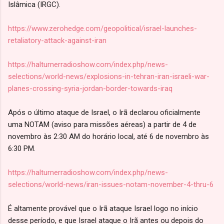
Islâmica (IRGC).
https://www.zerohedge.com/geopolitical/israel-launches-
retaliatory-attack-against-iran
https://halturnerradioshow.com/index.php/news-
selections/world-news/explosions-in-tehran-iran-israeli-war-
planes-crossing-syria-jordan-border-towards-iraq
Após o último ataque de Israel, o Irã declarou oficialmente
uma NOTAM (aviso para missões aéreas) a partir de 4 de
novembro às 2:30 AM do horário local, até 6 de novembro às
6:30 PM.
https://halturnerradioshow.com/index.php/news-
selections/world-news/iran-issues-notam-november-4-thru-6
É altamente provável que o Irã ataque Israel logo no início
desse período, e que Israel ataque o Irã antes ou depois do