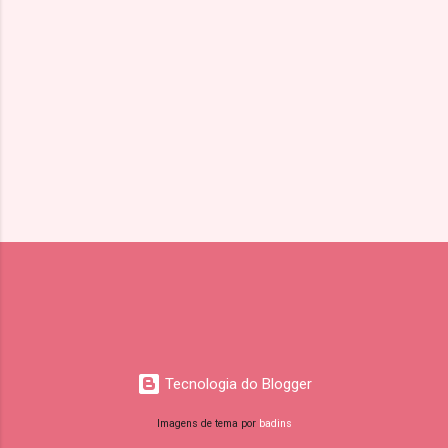
i
o
s
Tecnologia do Blogger
Imagens de tema por
badins