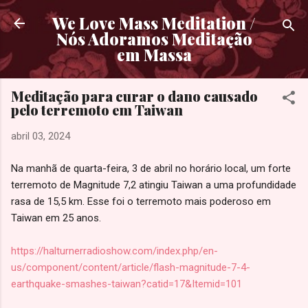
Pular para o conteúdo principal
We Love Mass Meditation /
Nós Adoramos Meditação
em Massa
Meditação para curar o dano causado
pelo terremoto em Taiwan
abril 03, 2024
Na manhã de quarta-feira, 3 de abril no horário local, um forte
terremoto de Magnitude 7,2 atingiu Taiwan a uma profundidade
rasa de 15,5 km. Esse foi o terremoto mais poderoso em
Taiwan em 25 anos.
https://halturnerradioshow.com/index.php/en-
us/component/content/article/flash-magnitude-7-4-
earthquake-smashes-taiwan?catid=17&Itemid=101