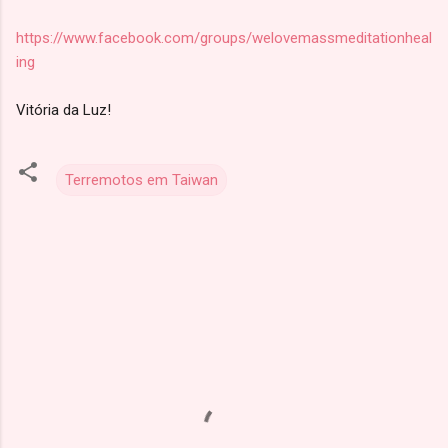
https://www.facebook.com/groups/welovemassmeditationheal
ing
Vitória da Luz!
Terremotos em Taiwan
C
o
m
e
n
t
á
r