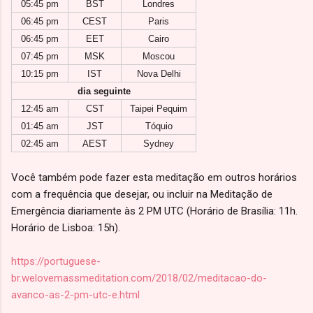
05:45 pm
BST
Londres
06:45 pm
CEST
Paris
06:45 pm
EET
Cairo
07:45 pm
MSK
Moscou
10:15 pm
IST
Nova Delhi
dia seguinte
12:45 am
CST
Taipei Pequim
01:45 am
JST
Tóquio
02:45 am
AEST
Sydney
Você também pode fazer esta meditação em outros horários
com a frequência que desejar, ou incluir na Meditação de
Emergência diariamente às 2 PM UTC (Horário de Brasília: 11h.
Horário de Lisboa: 15h).
https://portuguese-
br.welovemassmeditation.com/2018/02/meditacao-do-
avanco-as-2-pm-utc-e.html