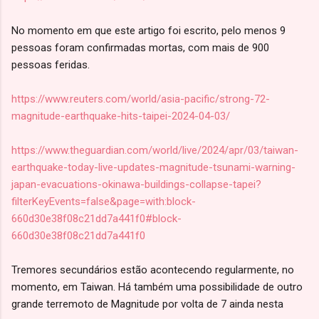
No momento em que este artigo foi escrito, pelo menos 9
pessoas foram confirmadas mortas, com mais de 900
pessoas feridas.
https://www.reuters.com/world/asia-pacific/strong-72-
magnitude-earthquake-hits-taipei-2024-04-03/
https://www.theguardian.com/world/live/2024/apr/03/taiwan-
earthquake-today-live-updates-magnitude-tsunami-warning-
japan-evacuations-okinawa-buildings-collapse-tapei?
filterKeyEvents=false&page=with:block-
660d30e38f08c21dd7a441f0#block-
660d30e38f08c21dd7a441f0
Tremores secundários estão acontecendo regularmente, no
momento, em Taiwan. Há também uma possibilidade de outro
grande terremoto de Magnitude por volta de 7 ainda nesta