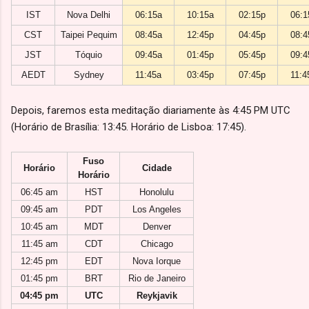
IST
Nova Delhi
06:15a
10:15a
02:15p
06:1
CST
Taipei Pequim
08:45a
12:45p
04:45p
08:4
JST
Tóquio
09:45a
01:45p
05:45p
09:4
AEDT
Sydney
11:45a
03:45p
07:45p
11:4
Depois, faremos esta meditação diariamente às 4:45 PM UTC
(Horário de Brasília: 13:45. Horário de Lisboa: 17:45).
Fuso
Horário
Cidade
Horário
06:45 am
HST
Honolulu
09:45 am
PDT
Los Angeles
10:45 am
MDT
Denver
11:45 am
CDT
Chicago
12:45 pm
EDT
Nova Iorque
01:45 pm
BRT
Rio de Janeiro
04:45 pm
UTC
Reykjavik