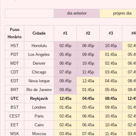
dia anterior
próprio dia
Fuso
Cidade
#1
#2
#3
#4
Horário
HST
Honolulu
02:45p
06:45p
10:45p
02:4
PDT
Los Angeles
05:45p
09:45p
01:45a
05:4
MDT
Denver
06:45p
10:45p
02:45a
06:4
CDT
Chicago
07:45p
11:45p
03:45a
07:4
EDT
Nova Iorque
08:45p
12:45a
04:45a
08:4
BRT
Rio de Janeiro
09:45p
01:45a
05:45a
09:4
UTC
Reykjavik
12:45a
04:45a
08:45a
12:4
BST
Londres
01:45a
05:45a
09:45a
01:4
CEST
Paris
02:45a
06:45a
10:45a
02:4
EET
Cairo
02:45a
06:45a
10:45a
02:4
MSK
Moscou
03:45a
07:45a
11:45a
03:4