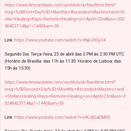
https://www.timeanddate.com/worldclock/fixedtime.html?
msg=%5BFirst+Day%5D+Monthly+Ascended+Masters+and+St
ellar+Healing+Rays+Remote+Healing+on+April+22nd&iso=202
40422T14&p1=1440&am=30
Link:
https://www.youtube.com/watch?v=lNjiLk9Qy34
Segundo Dia: Terça-feira, 23 de abril das 2 PM às 2:30 PM UTC
(Horário de Brasília: das 11h às 11:30. Horário de Lisboa: das
15h às 15:30)
https://www.timeanddate.com/worldclock/fixedtime.html?
msg=%5BSecond+Day%5D+Monthly+Ascended+Masters+and
+Stellar+Healing+Rays+Remote+Healing+on+April+23rd&iso=2
0240423T14&p1=1440&am=30
Link:
https://www.youtube.com/watch?v=HKJ82aElM00