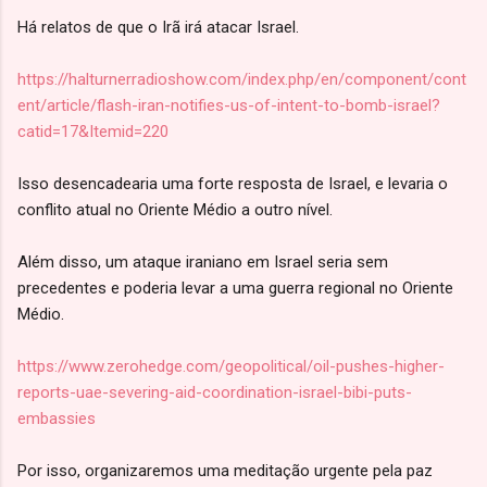
Há relatos de que o Irã irá atacar Israel.
https://halturnerradioshow.com/index.php/en/component/cont
ent/article/flash-iran-notifies-us-of-intent-to-bomb-israel?
catid=17&Itemid=220
Isso desencadearia uma forte resposta de Israel, e levaria o
conflito atual no Oriente Médio a outro nível.
Além disso, um ataque iraniano em Israel seria sem
precedentes e poderia levar a uma guerra regional no Oriente
Médio.
https://www.zerohedge.com/geopolitical/oil-pushes-higher-
reports-uae-severing-aid-coordination-israel-bibi-puts-
embassies
Por isso, organizaremos uma meditação urgente pela paz