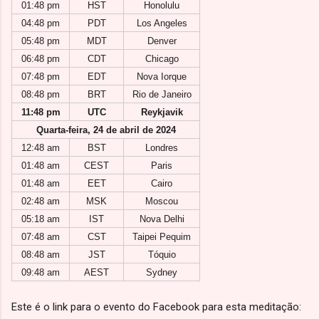
01:48 pm
HST
Honolulu
04:48 pm
PDT
Los Angeles
05:48 pm
MDT
Denver
06:48 pm
CDT
Chicago
07:48 pm
EDT
Nova Iorque
08:48 pm
BRT
Rio de Janeiro
11:48 pm
UTC
Reykjavik
Quarta-feira, 24 de abril de 2024
12:48 am
BST
Londres
01:48 am
CEST
Paris
01:48 am
EET
Cairo
02:48 am
MSK
Moscou
05:18 am
IST
Nova Delhi
07:48 am
CST
Taipei Pequim
08:48 am
JST
Tóquio
09:48 am
AEST
Sydney
Este é o link para o evento do Facebook para esta meditação: