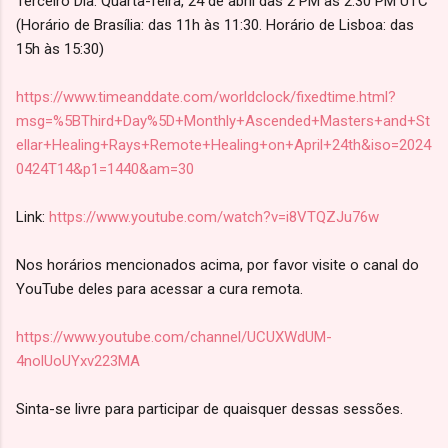
Terceiro Dia: Quarta-feira, 24 de abril das 2 PM às 2:30 PM UTC
(Horário de Brasília: das 11h às 11:30. Horário de Lisboa: das
15h às 15:30)
https://www.timeanddate.com/worldclock/fixedtime.html?
msg=%5BThird+Day%5D+Monthly+Ascended+Masters+and+St
ellar+Healing+Rays+Remote+Healing+on+April+24th&iso=2024
0424T14&p1=1440&am=30
Link:
https://www.youtube.com/watch?v=i8VTQZJu76w
Nos horários mencionados acima, por favor visite o canal do
YouTube deles para acessar a cura remota.
https://www.youtube.com/channel/UCUXWdUM-
4nolUoUYxv223MA
Sinta-se livre para participar de quaisquer dessas sessões.