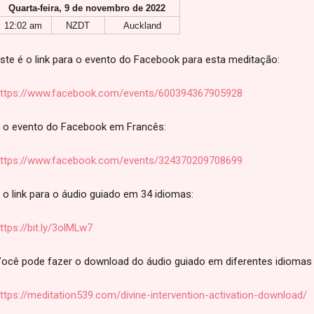
Quarta-feira, 9 de novembro de 2022
12:02 am
NZDT
Auckland
ste é o link para o evento do Facebook para esta meditação:
ttps://www.facebook.com/events/600394367905928
 o evento do Facebook em Francês:
ttps://www.facebook.com/events/324370209708699
 o link para o áudio guiado em 34 idiomas:
ttps://bit.ly/3olMLw7
ocê pode fazer o download do áudio guiado em diferentes idiomas 
ttps://meditation539.com/divine-intervention-activation-download/