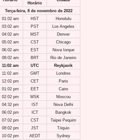
Horário
Terça-feira, 8 de novembro de 2022
01:02 am
HST
Honolulu
03:02 am
PST
Los Angeles
04:02 am
MST
Denver
05:02 am
CST
Chicago
06:02 am
EST
Nova Iorque
08:02 am
BRT
Rio de Janeiro
11:02 am
UTC
Reykjavik
11:02 am
GMT
Londres
12:02 pm
CET
Paris
01:02 pm
EET
Cairo
02:02 pm
MSK
Moscou
04:32 pm
IST
Nova Delhi
06:02 pm
ICT
Bangkok
07:02 pm
CST
Taipei Pequim
08:02 pm
JST
Tóquio
10:02 pm
AEDT
Sydney