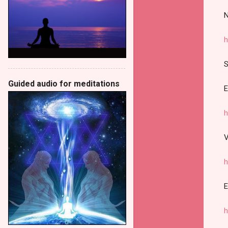
N
h
S
Guided audio for meditations
E
h
V
h
E
h