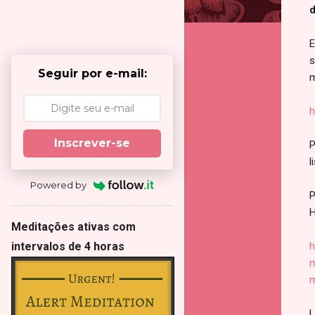
d
E
s
Seguir por e-mail:
m
h
Inscrever-se
P
l
Powered by
P
H
Meditações ativas com
h
intervalos de 4 horas
m
m
L