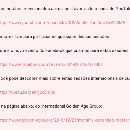
os horários mencionados acima, por favor visite o canal do YouTub
ttps://www.youtube.com/channel/UCUXWdUM-4nolUoUYxv223MA
inta-se livre para participar de quaisquer dessas sessões.
ste é o novo evento do Facebook que criamos para estas sessões i
ttps://www.facebook.com/events/1049268722473301
ocê pode descobrir mais sobre estas sessões internacionais de cur
ttps://youtu.be/peh4j2kQm0s
 na página abaixo, do International Golden Age Group:
ttps://www.golden-ages.org/2016/12/23/monthly-ascended-masters-