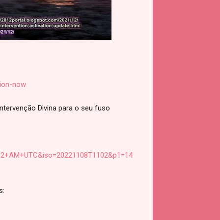
tion-now
tervenção Divina para o seu fuso
3A02+AM+UTC&iso=20221108T1102&p1=14
s: