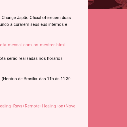
or Change Japão Oficial oferecem duas
ndo a curarem seus eus internos e
mota-mensal-com-os-mestres.html
ota serão realizadas nos horários
Horário de Brasília: das 11h às 11:30.
ealing+Rays+Remote+Healing+on+Nove