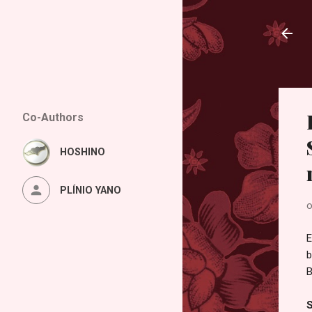
Co-Authors
HOSHINO
PLÍNIO YANO
o
E
b
B
S