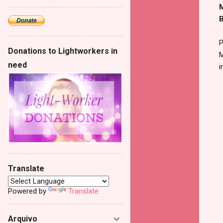
M
B
P
Donations to Lightworkers in
M
need
i
Translate
Powered by
Translate
Arquivo