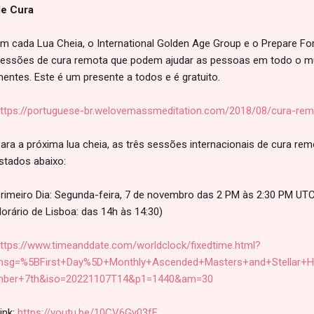
e Cura
m cada Lua Cheia, o International Golden Age Group e o Prepare F
essões de cura remota que podem ajudar as pessoas em todo o mu
entes. Este é um presente a todos e é gratuito.
ttps://portuguese-br.welovemassmeditation.com/2018/08/cura-re
ara a próxima lua cheia, as três sessões internacionais de cura rem
istados abaixo:
rimeiro Dia: Segunda-feira, 7 de novembro das 2 PM às 2:30 PM UTC (
orário de Lisboa: das 14h às 14:30)
ttps://www.timeanddate.com/worldclock/fixedtime.html?
sg=%5BFirst+Day%5D+Monthly+Ascended+Masters+and+Stellar+H
ber+7th&iso=20221107T14&p1=1440&am=30
ink:
https://youtu.be/10CV6Gy03fE