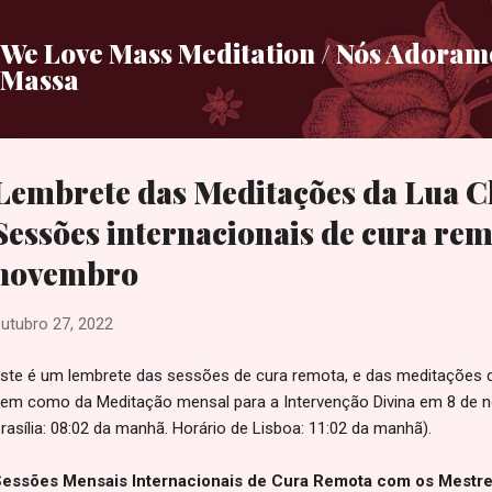
Pular para o conteúdo principal
We Love Mass Meditation / Nós Adora
Massa
Lembrete das Meditações da Lua Ch
Sessões internacionais de cura remo
novembro
utubro 27, 2022
ste é um lembrete das sessões de cura remota, e das meditações d
em como da Meditação mensal para a Intervenção Divina em 8 de 
rasília: 08:02 da manhã. Horário de Lisboa: 11:02 da manhã).
essões Mensais Internacionais de Cura Remota com os Mestre