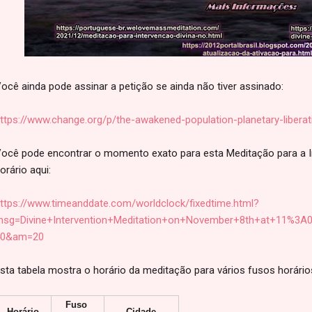
ocê ainda pode assinar a petição se ainda não tiver assinado:
ttps://www.change.org/p/the-awakened-population-planetary-libera
ocê pode encontrar o momento exato para esta Meditação para a In
orário aqui:
ttps://www.timeanddate.com/worldclock/fixedtime.html?
sg=Divine+Intervention+Meditation+on+November+8th+at+11%
40&am=20
sta tabela mostra o horário da meditação para vários fusos horário
Fuso 
Horário
Cidade