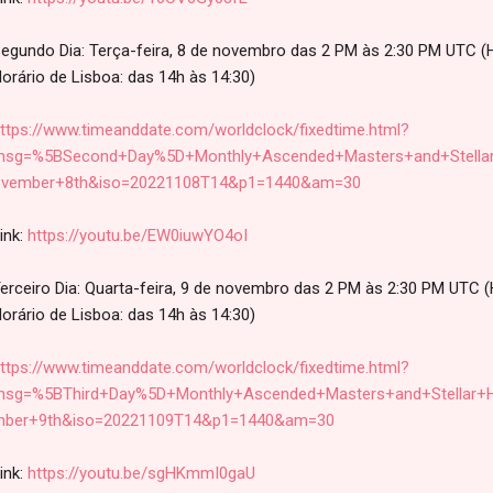
egundo Dia: Terça-feira, 8 de novembro das 2 PM às 2:30 PM UTC (Hor
orário de Lisboa: das 14h às 14:30)
ttps://www.timeanddate.com/worldclock/fixedtime.html?
sg=%5BSecond+Day%5D+Monthly+Ascended+Masters+and+Stellar
vember+8th&iso=20221108T14&p1=1440&am=30
ink:
https://youtu.be/EW0iuwYO4oI
erceiro Dia: Quarta-feira, 9 de novembro das 2 PM às 2:30 PM UTC (Ho
orário de Lisboa: das 14h às 14:30)
ttps://www.timeanddate.com/worldclock/fixedtime.html?
sg=%5BThird+Day%5D+Monthly+Ascended+Masters+and+Stellar+
ber+9th&iso=20221109T14&p1=1440&am=30
ink:
https://youtu.be/sgHKmmI0gaU