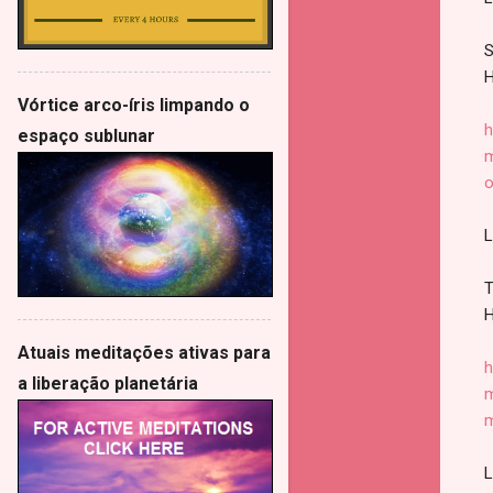
S
H
Vórtice arco-íris limpando o
h
espaço sublunar
m
o
L
T
H
Atuais meditações ativas para
h
a liberação planetária
m
m
L