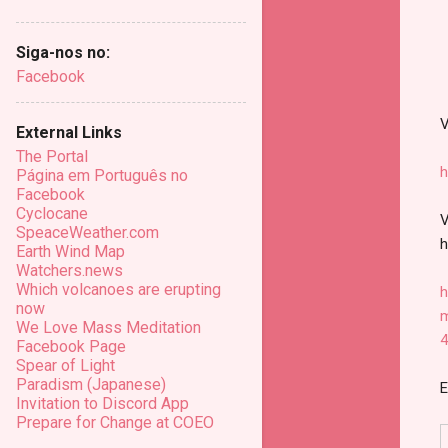
Siga-nos no:
Facebook
V
External Links
The Portal
h
Página em Português no
Facebook
Cyclocane
V
SpeaceWeather.com
h
Earth Wind Map
Watchers.news
Which volcanoes are erupting
h
now
m
We Love Mass Meditation
Facebook Page
Spear of Light
Paradism (Japanese)
E
Invitation to Discord App
Prepare for Change at COEO