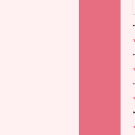
E
h
E
h
E
h
V
h