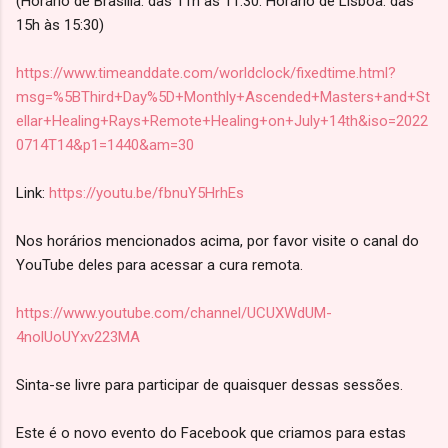
(Horário de Brasília: das 11h às 11:30. Horário de Lisboa: das
15h às 15:30)
https://www.timeanddate.com/worldclock/fixedtime.html?
msg=%5BThird+Day%5D+Monthly+Ascended+Masters+and+St
ellar+Healing+Rays+Remote+Healing+on+July+14th&iso=2022
0714T14&p1=1440&am=30
Link:
https://youtu.be/fbnuY5HrhEs
Nos horários mencionados acima, por favor visite o canal do
YouTube deles para acessar a cura remota.
https://www.youtube.com/channel/UCUXWdUM-
4nolUoUYxv223MA
Sinta-se livre para participar de quaisquer dessas sessões.
Este é o novo evento do Facebook que criamos para estas