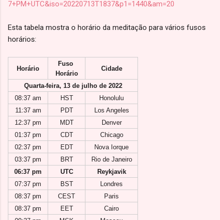
7+PM+UTC&iso=20220713T1837&p1=1440&am=20
Esta tabela mostra o horário da meditação para vários fusos
horários:
Fuso 
Horário
Cidade
Horário
Quarta-feira, 13 de julho de 2022
08:37 am
HST
Honolulu
11:37 am
PDT
Los Angeles
12:37 pm
MDT
Denver
01:37 pm
CDT
Chicago
02:37 pm
EDT
Nova Iorque
03:37 pm
BRT
Rio de Janeiro
06:37 pm
UTC
Reykjavik
07:37 pm
BST
Londres
08:37 pm
CEST
Paris
08:37 pm
EET
Cairo